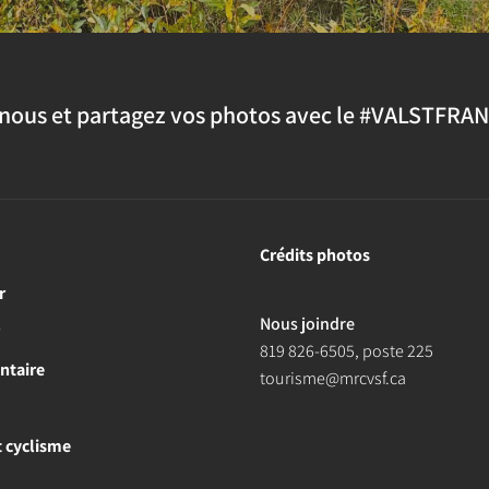
nous et partagez vos photos avec le #VALSTFRA
Crédits photos
r
Nous joindre
r
819 826-6505
, poste 225
ntaire
tourisme@mrcvsf.ca
et cyclisme