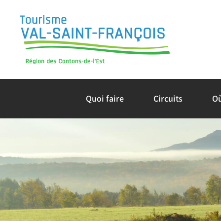
Skip
to
content
Quoi faire
Circuits
O