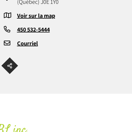
(Québec) J0E 1Y0
Voir sur la map
450 532-5444
Courriel
BL inc.