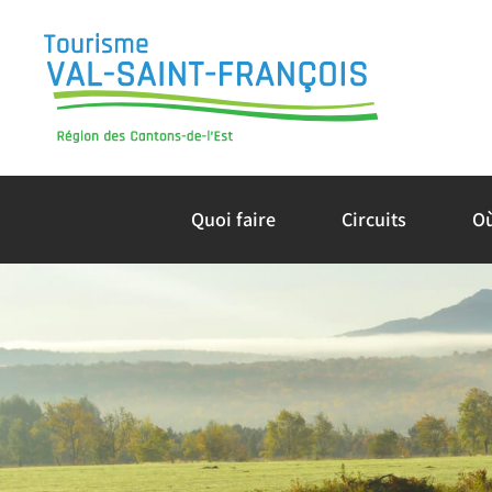
Skip
to
content
Quoi faire
Circuits
O