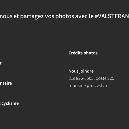
nous et partagez vos photos avec le #VALSTFRA
Crédits photos
r
Nous joindre
r
819 826-6505
, poste 225
ntaire
tourisme@mrcvsf.ca
et cyclisme