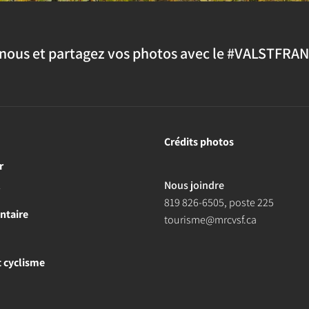
nous et partagez vos photos avec le #VALSTFRA
Crédits photos
r
Nous joindre
r
819 826-6505
, poste 225
ntaire
tourisme@mrcvsf.ca
et cyclisme