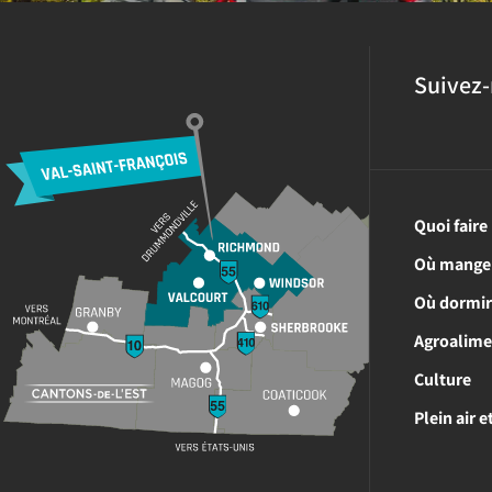
Suivez-
Quoi faire
Où mange
Où dormi
Agroalime
Culture
Plein air 