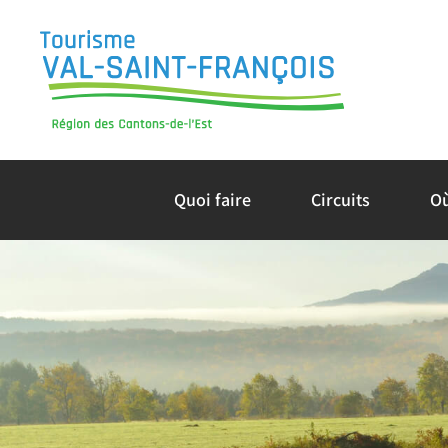
Skip
to
content
Quoi faire
Circuits
O