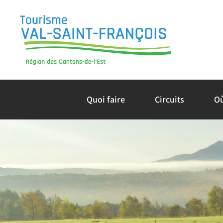
Skip
to
content
Quoi faire
Circuits
O