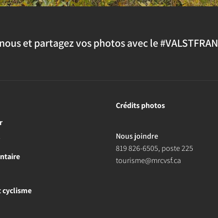
nous et partagez vos photos avec le #VALSTFRA
Crédits photos
r
Nous joindre
r
819 826-6505
, poste 225
ntaire
tourisme@mrcvsf.ca
et cyclisme