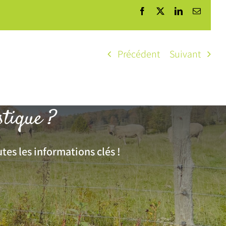
Facebook
X
LinkedIn
Courrie
Précédent
Suivant
stique ?
tes les informations clés !