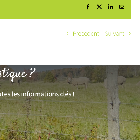
Facebook
X
LinkedIn
Courrie
Précédent
Suivant
stique ?
tes les informations clés !