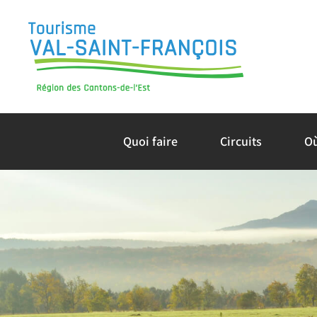
Skip
to
content
Quoi faire
Circuits
O