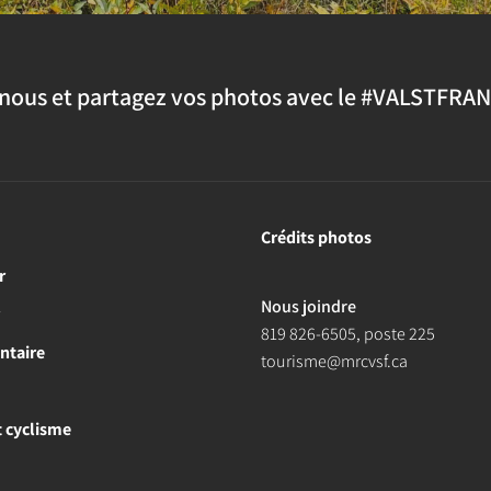
nous et partagez vos photos avec le #VALSTFRA
Crédits photos
r
Nous joindre
r
819 826-6505
, poste 225
ntaire
tourisme@mrcvsf.ca
et cyclisme