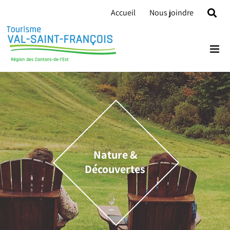
Skip
Accueil
Nous joindre
to
content
Nature &
Découvertes