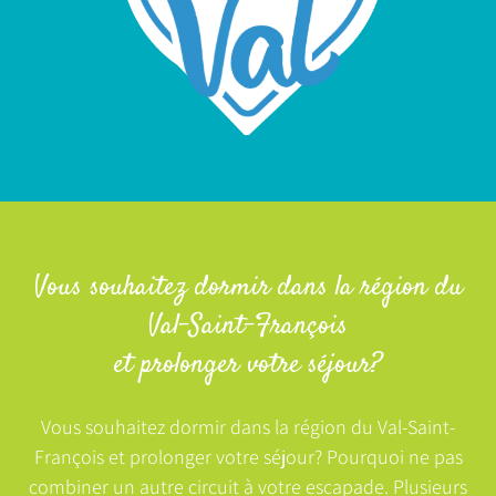
Vous souhaitez dormir dans la région du
Val-Saint-François
et prolonger votre séjour?
Vous souhaitez dormir dans la région du Val-Saint-
François et prolonger votre séjour? Pourquoi ne pas
combiner un autre circuit à votre escapade. Plusieurs