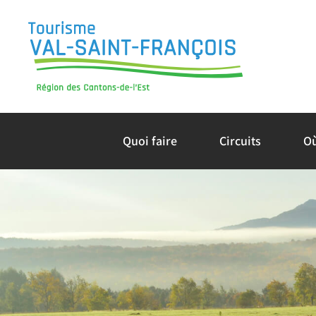
Skip
to
content
Quoi faire
Circuits
O