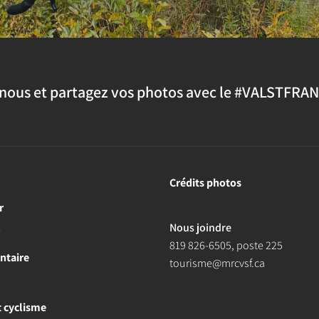
nous et partagez vos photos avec le #VALSTFRA
Crédits photos
r
Nous joindre
r
819 826-6505
, poste 225
ntaire
tourisme@mrcvsf.ca
et cyclisme