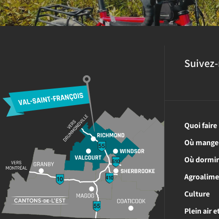
Suivez-
Quoi faire
Où mange
Où dormi
Agroalime
Culture
Plein air 