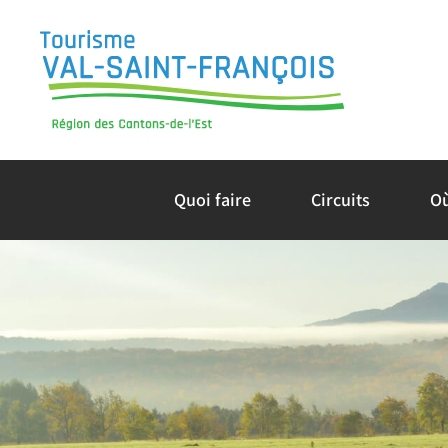
Skip
to
content
Quoi faire
Circuits
O