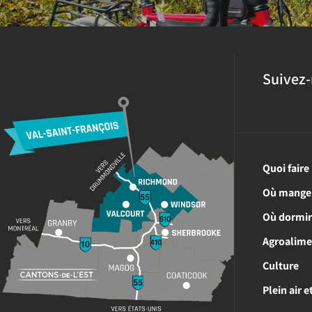
Suivez-
Quoi faire
Où mange
Où dormi
Agroalime
Culture
Plein air 