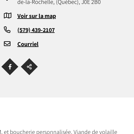
de-la-Rochelle, (Québec), J0E 2B0
Voir sur la map
(579) 439-2107
Courriel
 et boucherie personnalisée. Viande de volaille