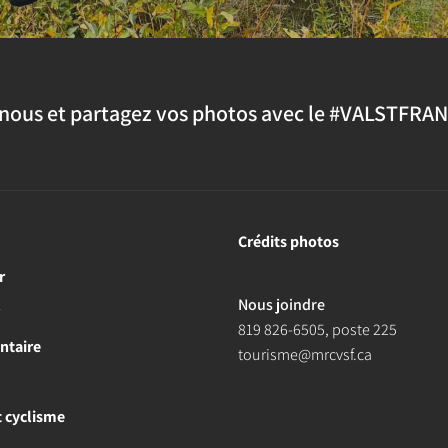
nous et partagez vos photos avec le #VALSTFRA
Crédits photos
r
Nous joindre
r
819 826-6505
, poste 225
ntaire
tourisme@mrcvsf.ca
et cyclisme