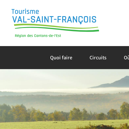
Skip
to
content
Quoi faire
Circuits
O