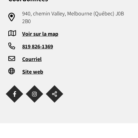
940, chemin Valley, Melbourne (Québec) J0B
2B0
Voir sur la map
819 826-1369
Courriel
Site web