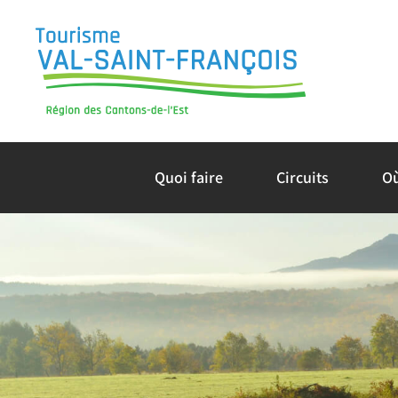
Skip
to
content
Quoi faire
Circuits
O