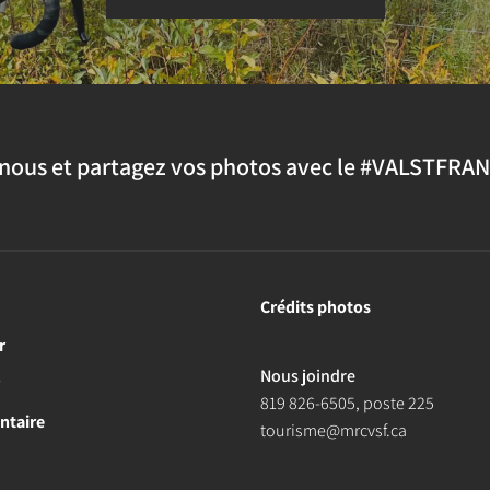
nous et partagez vos photos avec le #VALSTFRA
Crédits photos
r
Nous joindre
r
819 826-6505
, poste 225
ntaire
tourisme@mrcvsf.ca