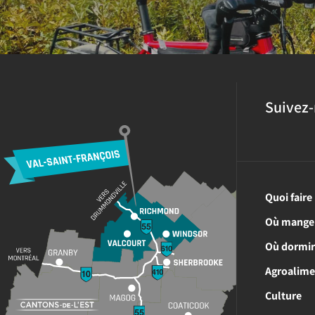
Suivez-
Quoi faire
Où mange
Où dormi
Agroalime
Culture