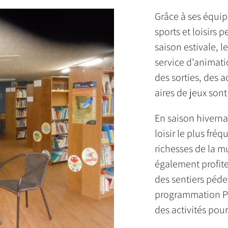
Grâce à ses équip
sports et loisirs 
saison estivale, l
service d’animatio
des sorties, des a
aires de jeux sont
En saison hiverna
loisir le plus fré
richesses de la m
également profit
des sentiers pédes
programmation Pla
des activités pou