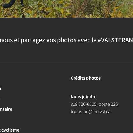
nous et partagez vos photos avec le #VALSTFRA
Crédits photos
r
Nous joindre
r
819 826-6505
, poste 225
ntaire
tourisme@mrcvsf.ca
et cyclisme