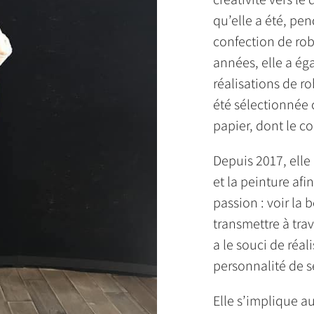
qu’elle a été, pe
confection de rob
années, elle a ég
réalisations de ro
été sélectionnée
papier, dont le c
Depuis 2017, elle 
et la peinture af
passion : voir la
transmettre à trav
a le souci de réal
personnalité de se
Elle s’implique a