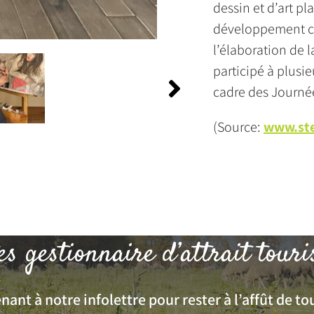
dessin et d’art pl
développement cu
l’élaboration de l
participé à plusi
cadre des Journée
(Source:
www.ste
es gestionnaire d’attrait touri
ant à notre infolettre pour rester à l’affût de tou