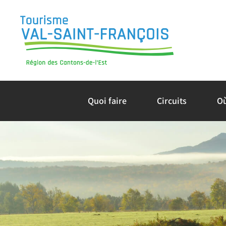
Skip
to
content
Quoi faire
Circuits
O