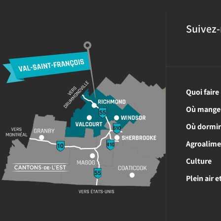
Suivez-
Quoi faire
Où mange
Où dormi
Agroalime
Culture
Plein air 