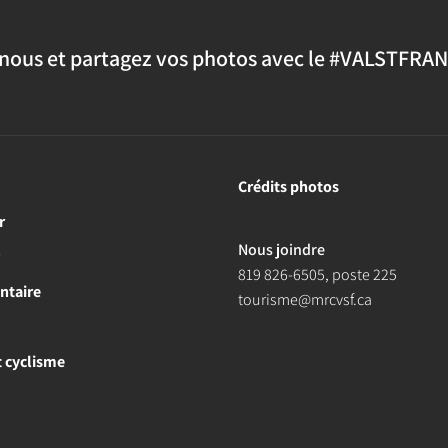
nous et partagez vos photos avec le #VALSTFRA
Crédits photos
r
Nous joindre
r
819 826-6505
, poste 225
ntaire
tourisme@mrcvsf.ca
et cyclisme