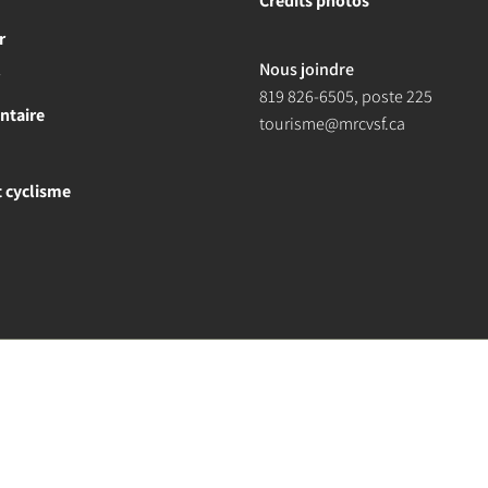
Crédits photos
r
Nous joindre
r
819 826-6505
, poste 225
ntaire
tourisme@mrcvsf.ca
et cyclisme