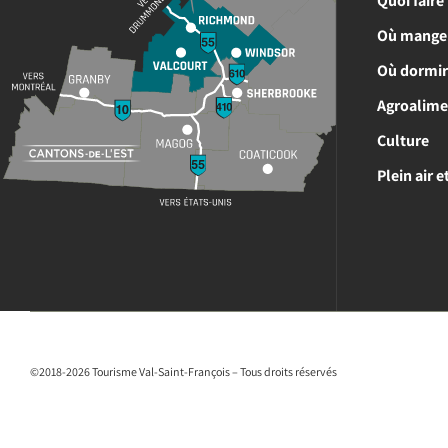
Quoi faire
Où mange
Où dormi
Agroalime
Culture
Plein air 
©2018-2026 Tourisme Val-Saint-François – Tous droits réservés