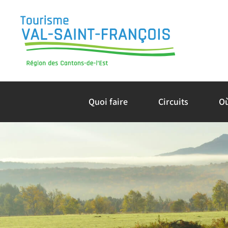
Skip
to
content
Quoi faire
Circuits
O