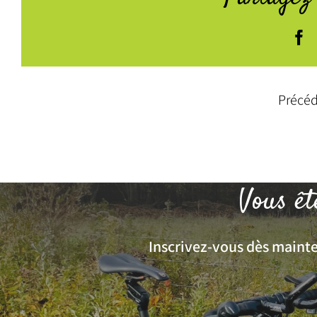
F
Précé
Vous êt
Inscrivez-vous dès mainten