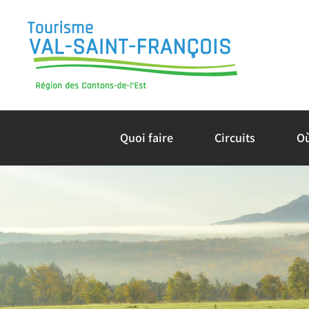
Skip
to
content
Quoi faire
Circuits
O