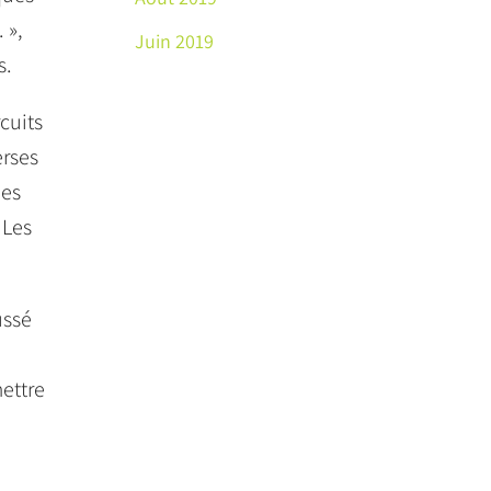
 »,
Juin 2019
s.
rcuits
erses
nes
 Les
ussé
mettre