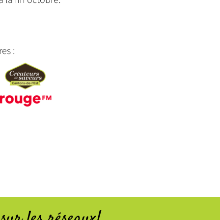
es :
sur les réseaux!