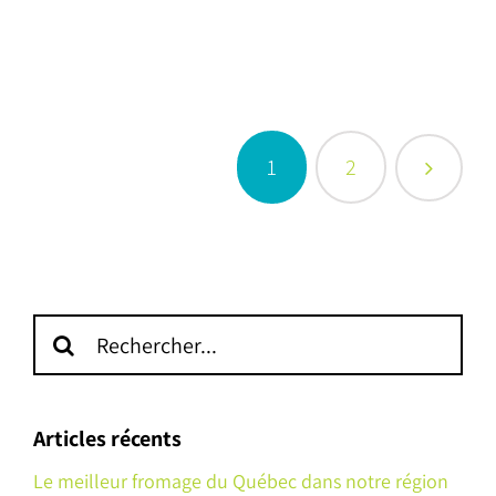
1
2
Recherche
sur
le
site
Articles récents
:
Le meilleur fromage du Québec dans notre région