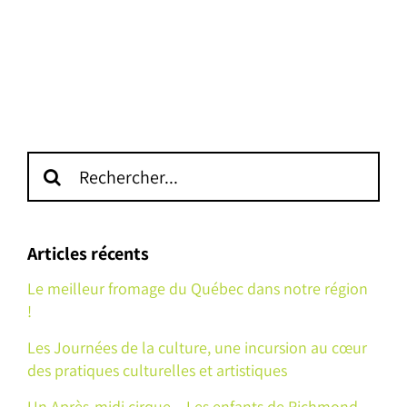
Recherche
sur
le
site
Articles récents
:
Le meilleur fromage du Québec dans notre région
!
Les Journées de la culture, une incursion au cœur
des pratiques culturelles et artistiques
Un Après-midi cirque – Les enfants de Richmond