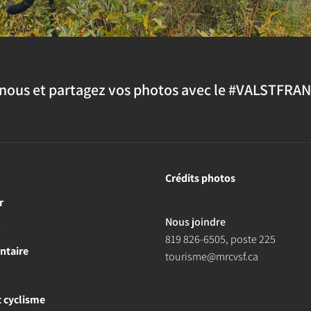
nous et partagez vos photos avec le #VALSTFRA
Crédits photos
r
Nous joindre
r
819 826-6505
, poste 225
ntaire
tourisme@mrcvsf.ca
et cyclisme