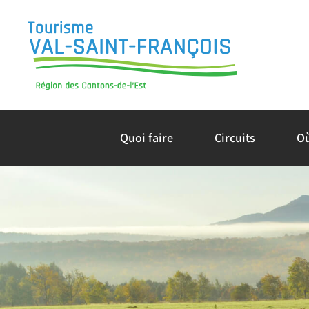
Skip
to
content
Quoi faire
Circuits
O