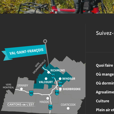
Suivez-
Quoi faire
Où mange
Où dormi
Agroalime
Culture
Plein air 